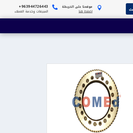
963944726443+
موقعنا على الخريطة


اضغط هنا
المبيعات وخدمة العملاء