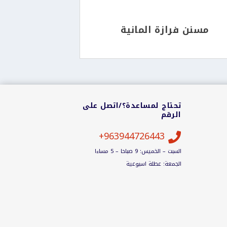
مسنن فرازة المانية
تحتاج لمساعدة؟/اتصل على
الرقم
963944726443+

السبت – الخميس: 9 صباحا – 5 مساءا
الجمعة: عطلة اسبوعية