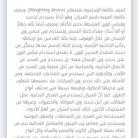
يُعرف باللغة الإنجليزية بمصطلح (Weighting device)، ويعرف
باللغة العربية باسم الميزان، وهو أداةٌ تستخدم لتحديد
وقياس الوزن المرتبطة بحجم الكُتلة، ويعرف أيضاً بأنه جهازٌ
أو آلة تُحدّد مقدار كتلة الجسم، ويُستخدم في قياس وزن
الإنسان من خلال الوقوف عليه بكلا القدمين مع ارتباطه
بتأثير الجاذبية الأرضية، وحجم كتلة الجسم عندها يتمكّن من
تحديد المقدار الصحيح للوزن. لا يقتصر استخدام قياس الوزن
على تحديد وزن الإنسان فقط؛ بل يستخدم في العديد من
الأعمال التجارية، والصناعية من أجل معرفة وزن العديد من
الآلات، والأجهزة التي تستخدم في الصناعات المختلفة، ومن
الأمثلة على ذلك تحديد وزن المركبات عند تصنيعها للتعرّف
على قدرتها الحركية، وطبيعة سيرها في مختلف أنواع
الطرق، كما أنّ الميزان يُستخدم في المحال التجارية، مثل:
البقالات من أجل تحديد وزن الفواكه، والخضروات، وغيرها من
المشتريات الأخرى، لذلك يُعتبر الميزان من أهمّ الأدوات
المستخدمة في العديد من النشاطات، والمهن اليومية.
ويستخدم في معاصر زيت الزيتون والمعامل الغذائية يتم من
خلاله تعبئة السوائل كالزيت والعصير والمياه وكل انواع
السوائل ويتم تعييره حسب الطلب تتراوح الاوان من الجرامات