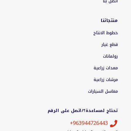
اتصل بنا
منتجاتنا
خطوط الانتاج
قطع غيار
رولمانات
معدات زراعية
مرشات زراعية
مغاسل السيارات
تحتاج لمساعدة؟/اتصل على الرقم
963944726443+
