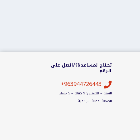
تحتاج لمساعدة؟/اتصل على
الرقم
963944726443+

السبت – الخميس: 9 صباحا – 5 مساءا
الجمعة: عطلة اسبوعية