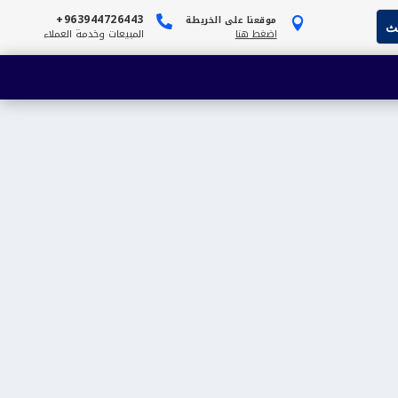
963944726443+
موقعنا على الخريطة


اضغط هنا
المبيعات وخدمة العملاء