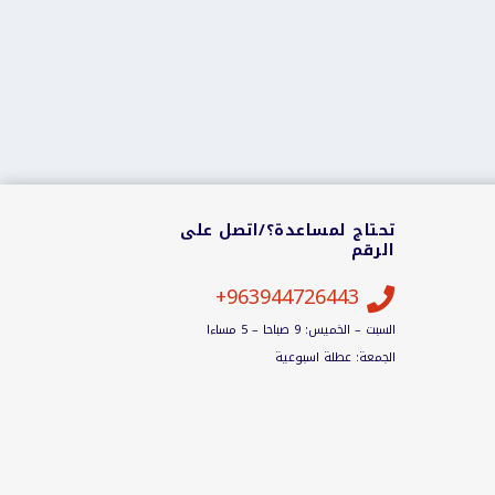
تحتاج لمساعدة؟/اتصل على
الرقم
963944726443+

السبت – الخميس: 9 صباحا – 5 مساءا
الجمعة: عطلة اسبوعية