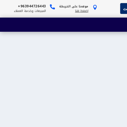
963944726443+
موقعنا على الخريطة


اضغط هنا
المبيعات وخدمة العملاء