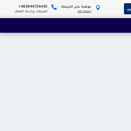
963944726443+
موقعنا على الخريطة


اضغط هنا
المبيعات وخدمة العملاء