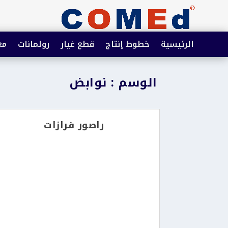
الرئيسية
خطوط إنتاج
قطع غيار
رولمانات
مع
الوسم : نوابض
راصور فرازات