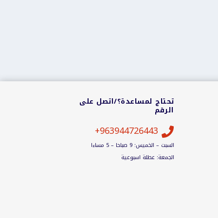
تحتاج لمساعدة؟/اتصل على
الرقم
963944726443+

السبت – الخميس: 9 صباحا – 5 مساءا
الجمعة: عطلة اسبوعية