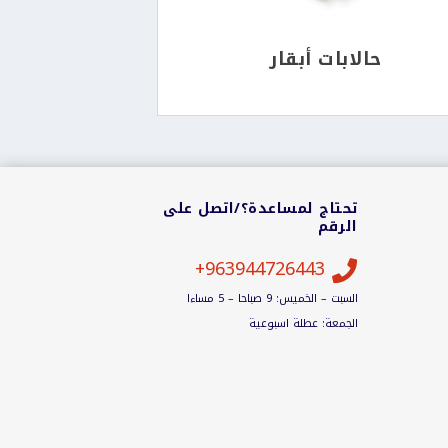
حالابات أبقار
تحتاج لمساعدة؟/اتصل على
الرقم
963944726443+

السبت – الخميس: 9 صباحا – 5 مساءا
الجمعة: عطلة اسبوعية