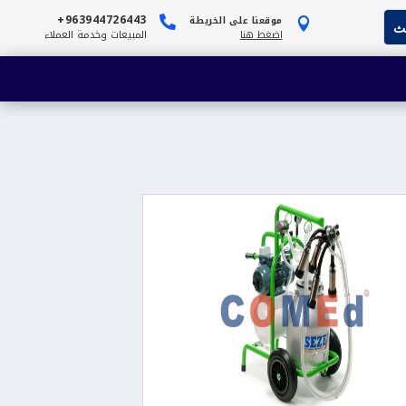
963944726443+
موقعنا على الخريطة


اضغط هنا
المبيعات وخدمة العملاء