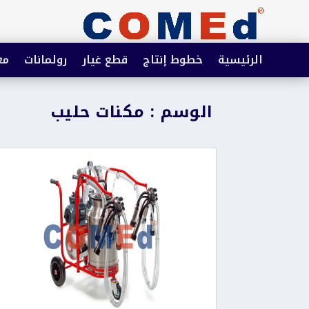
الرئيسية
خطوط إنتاج
قطع غيار
رولمانات
مع
الوسم : مكنات حليب