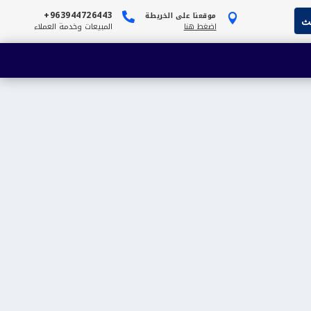
963944726443+
موقعنا على الخريطة


اضغط هنا
المبيعات وخدمة العملاء