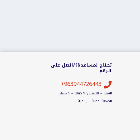
تحتاج لمساعدة؟/اتصل على
الرقم
963944726443+

السبت – الخميس: 9 صباحا – 5 مساءا
الجمعة: عطلة اسبوعية