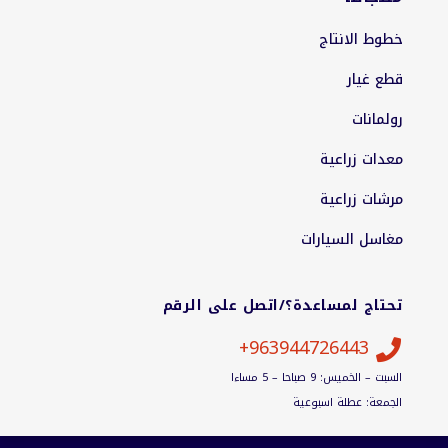
خطوط الانتاج
قطع غيار
رولمانات
معدات زراعية
مرشات زراعية
مغاسل السيارات
تحتاج لمساعدة؟/اتصل على الرقم
963944726443+

السبت – الخميس: 9 صباحا – 5 مساءا
الجمعة: عطلة اسبوعية