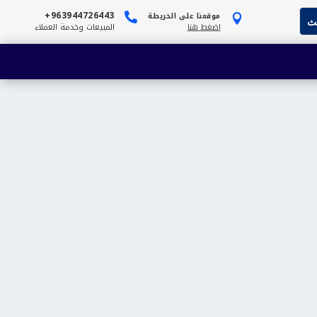
963944726443+
موقعنا على الخريطة


اضغط هنا
المبيعات وخدمة العملاء