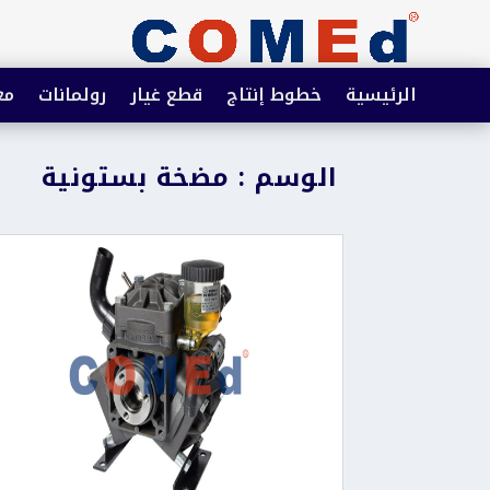
الرئيسية
خطوط إنتاج
قطع غيار
رولمانات
مع
الوسم : مضخة بستونية