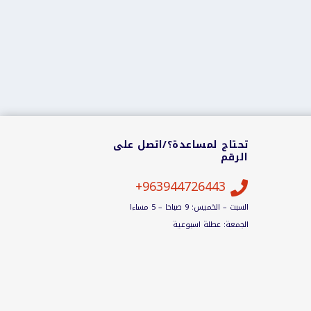
تحتاج لمساعدة؟/اتصل على
الرقم
963944726443+

السبت – الخميس: 9 صباحا – 5 مساءا
الجمعة: عطلة اسبوعية