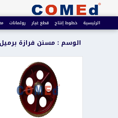
الرئيسية
خطوط إنتاج
قطع غيار
رولمانات
مع
الوسم : مسنن فرازة برميل