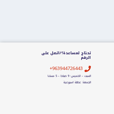
تحتاج لمساعدة؟/اتصل على
الرقم
963944726443+

السبت – الخميس: 9 صباحا – 5 مساءا
الجمعة: عطلة اسبوعية