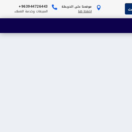
963944726443+
موقعنا على الخريطة


اضغط هنا
المبيعات وخدمة العملاء