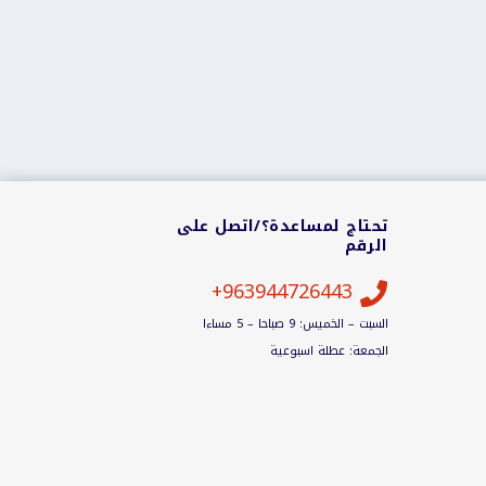
تحتاج لمساعدة؟/اتصل على
الرقم
963944726443+

السبت – الخميس: 9 صباحا – 5 مساءا
الجمعة: عطلة اسبوعية