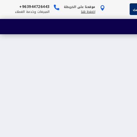
963944726443+
موقعنا على الخريطة


اضغط هنا
المبيعات وخدمة العملاء