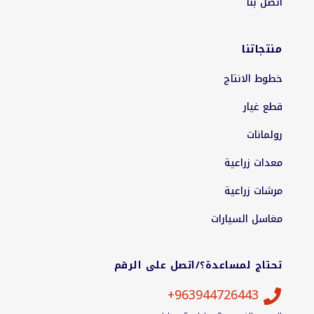
اتصل بنا
منتجاتنا
خطوط الانتاج
قطع غيار
رولمانات
معدات زراعية
مرشات زراعية
مغاسل السيارات
تحتاج لمساعدة؟/اتصل على الرقم
963944726443+
