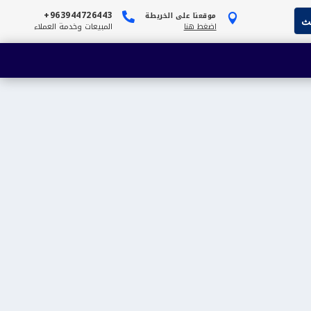
963944726443+
موقعنا على الخريطة


اضغط هنا
المبيعات وخدمة العملاء