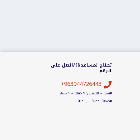
تحتاج لمساعدة؟/اتصل على
الرقم
963944726443+

السبت – الخميس: 9 صباحا – 5 مساءا
الجمعة: عطلة اسبوعية