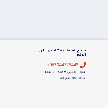
تحتاج لمساعدة؟/اتصل على
الرقم
963944726443+

السبت – الخميس: 9 صباحا – 5 مساءا
الجمعة: عطلة اسبوعية