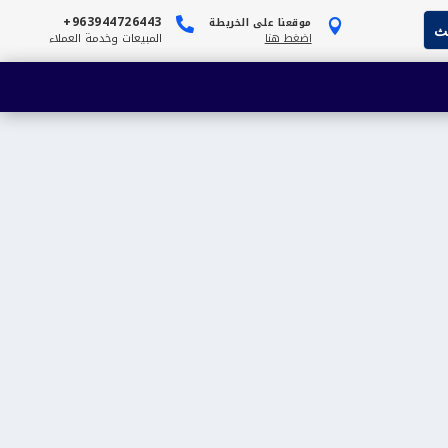
963944726443+
موقعنا على الخريطة


اضغط هنا
المبيعات وخدمة العملاء