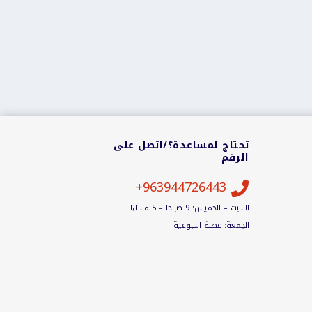
تحتاج لمساعدة؟/اتصل على
الرقم
963944726443+

السبت – الخميس: 9 صباحا – 5 مساءا
الجمعة: عطلة اسبوعية