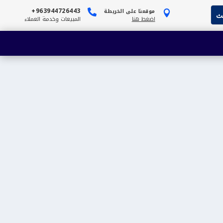
963944726443+
موقعنا على الخريطة


اضغط هنا
المبيعات وخدمة العملاء