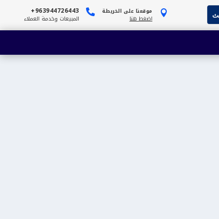
963944726443+
موقعنا على الخريطة


اضغط هنا
المبيعات وخدمة العملاء