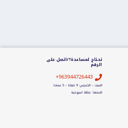
تحتاج لمساعدة؟/اتصل على
الرقم
963944726443+

السبت – الخميس: 9 صباحا – 5 مساءا
الجمعة: عطلة اسبوعية