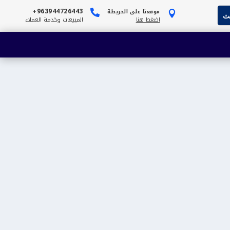
963944726443+
موقعنا على الخريطة


اضغط هنا
المبيعات وخدمة العملاء