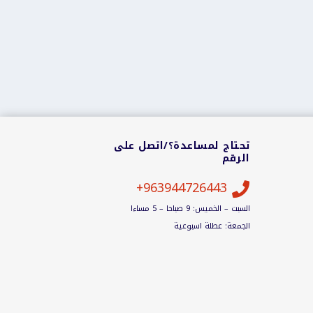
تحتاج لمساعدة؟/اتصل على
الرقم
963944726443+

السبت – الخميس: 9 صباحا – 5 مساءا
الجمعة: عطلة اسبوعية