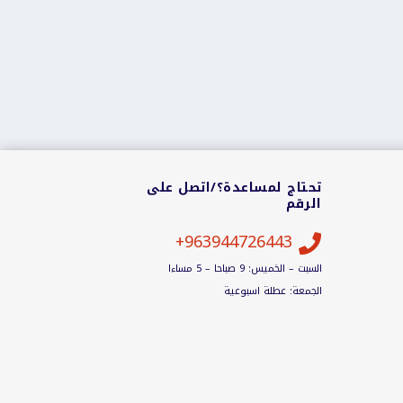
تحتاج لمساعدة؟/اتصل على
الرقم
963944726443+

السبت – الخميس: 9 صباحا – 5 مساءا
الجمعة: عطلة اسبوعية