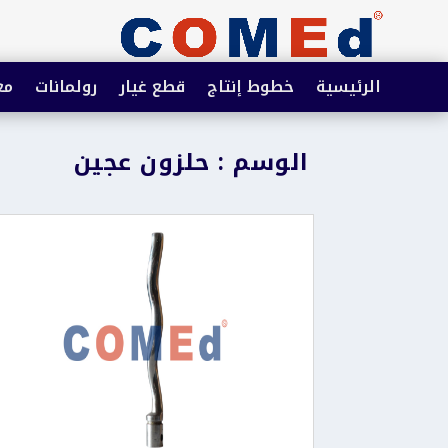
الرئيسية
خطوط إنتاج
قطع غيار
رولمانات
مع
الوسم : حلزون عجين