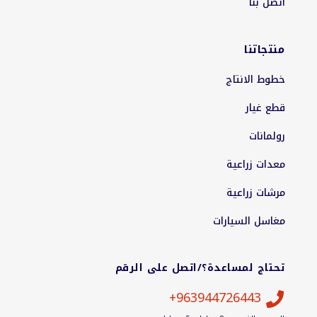
اتصل بنا
منتجاتنا
خطوط الانتاج
قطع غيار
رولمانات
معدات زراعية
مرشات زراعية
مغاسل السيارات
تحتاج لمساعدة؟/اتصل على الرقم
963944726443+
