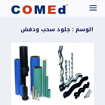
الوسم : جلود سحب ودفش