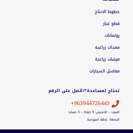
خطوط الانتاج
قطع غيار
رولمانات
معدات زراعية
مرشات زراعية
مغاسل السيارات
تحتاج لمساعدة؟/اتصل على الرقم
963944726443+

السبت – الخميس: 9 صباحا – 5 مساءا
الجمعة: عطلة اسبوعية