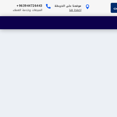
963944726443+
موقعنا على الخريطة


اضغط هنا
المبيعات وخدمة العملاء