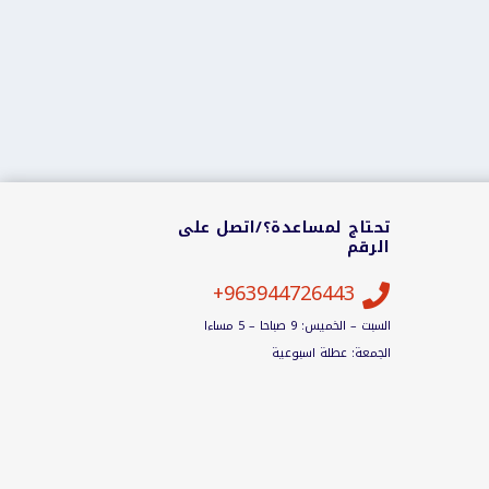
تحتاج لمساعدة؟/اتصل على
الرقم
963944726443+

السبت – الخميس: 9 صباحا – 5 مساءا
الجمعة: عطلة اسبوعية