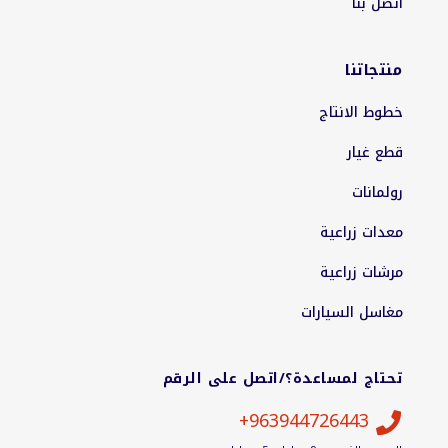
اتصل بنا
منتجاتنا
خطوط الانتاج
قطع غيار
رولمانات
معدات زراعية
مرشات زراعية
مغاسل السيارات
تحتاج لمساعدة؟/اتصل على الرقم
963944726443+
