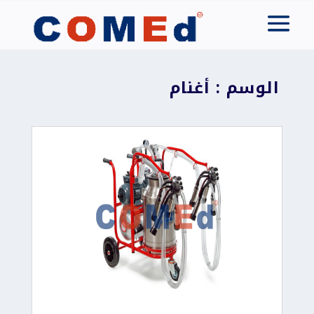
الوسم : أغنام