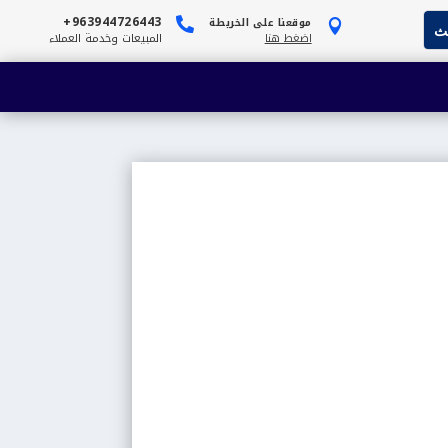
963944726443+
موقعنا على الخريطة


اضغط هنا
المبيعات وخدمة العملاء