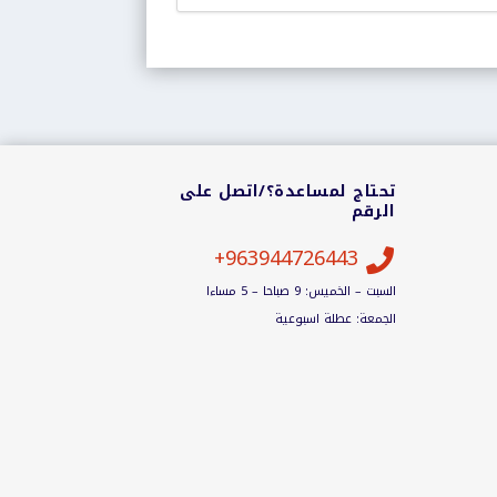
تحتاج لمساعدة؟/اتصل على
الرقم
963944726443+

السبت – الخميس: 9 صباحا – 5 مساءا
الجمعة: عطلة اسبوعية