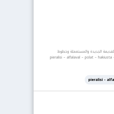
الزيتون الحديثة والقديمة الجديدة والمستعملة وخطوط
يب والزيوت المكررة والنباتيةلكافة الماركات العالمية pieralisi – alfalaval – polat – hakiusta – haus – rapanilli
pieralisi - al