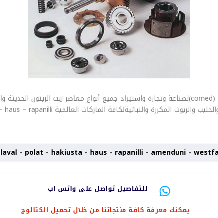
مجموعة أبناء طارق سيد أحمد شركة كوميد (comed)لصناعة وتجارة واستيراد جميع أنواع معاصر زيت 
الأنتاج الكاملةقطع غيار فرازات زيت الزيتون والحل
falaval - polat - hakiusta - haus - rapanilli - amenduni - westf
للتفاصيل تواصل على واتس اب

يمكنك معرفة كافة منتجاتنا من خلال تحميل الكتالوج