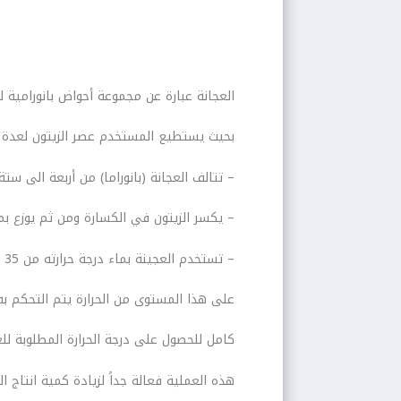
العجانة عبارة عن مجموعة أحواض بانورامية
بحيث يستطيع المستخدم عصر الزيتون لعدة زبا
– تتالف العجانة (بانوراما) من أربعة الى ستة 
– يكسر الزيتون في الكسارة ومن ثم يوزع بم
– تستخدم العجينة بماء درجة حرارته من 35 درجة الى 40 درجة والحصول
على هذا المستوى من الحرارة يتم التحكم ب
كامل للحصول على درجة الحرارة المطلوبة للعجينة خلال 20
هذه العملية فعالة جداً لزيادة كمية انتاج ال