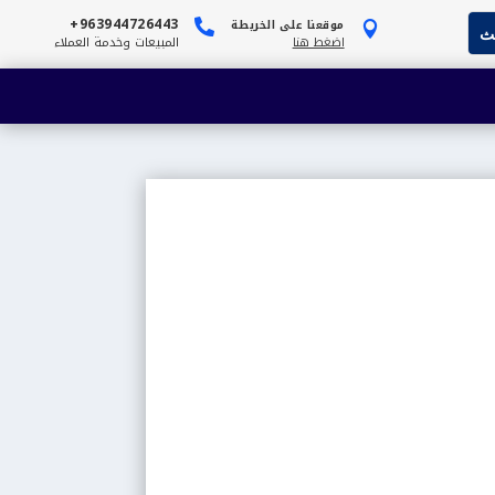
963944726443+
موقعنا على الخريطة


اضغط هنا
المبيعات وخدمة العملاء